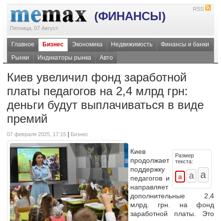
RSS
(ФИНАНСЫ)
Пятница, 07 Август
Главное
Бизнес
Экономика
Недвижимость
Финансы и банки
Рынки
Индикаторы рынка
Авто
Киев увеличил фонд заработной
платы педагогов на 2,4 млрд грн:
деньги будут выплачиваться в виде
премий
|
07 февраля 2025, 17:15
Бизнес
Киев
Размер
продолжает
текста:
поддержку
педагогов и
направляет
дополнительные 2,4
млрд. грн. на фонд
заработной платы. Это