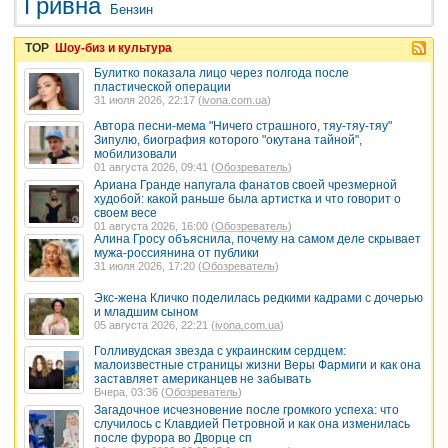
Гривна
Бензин
TOP
Шоу-биз и культура
Булитко показала лицо через полгода после
пластической операции
31 июля 2026, 22:17 (
ivona.com.ua
)
Автора песни-мема "Ничего страшного, тяу-тяу-тяу"
Зипулю, биография которого "окутана тайной",
мобилизовали
01 августа 2026, 09:41 (
Обозреватель
)
Ариана Гранде напугала фанатов своей чрезмерной
худобой: какой раньше была артистка и что говорит о
своем весе
01 августа 2026, 16:00 (
Обозреватель
)
Алина Гросу объяснила, почему на самом деле скрывает
мужа-россиянина от публики
31 июля 2026, 17:20 (
Обозреватель
)
Экс-жена Кличко поделилась редкими кадрами с дочерью
и младшим сыном
05 августа 2026, 22:21 (
ivona.com.ua
)
Голливудская звезда с украинским сердцем:
малоизвестные страницы жизни Веры Фармиги и как она
заставляет американцев не забывать
Вчера, 03:36 (
Обозреватель
)
Загадочное исчезновение после громкого успеха: что
случилось с Клавдией Петровной и как она изменилась
после фурора во Дворце сп