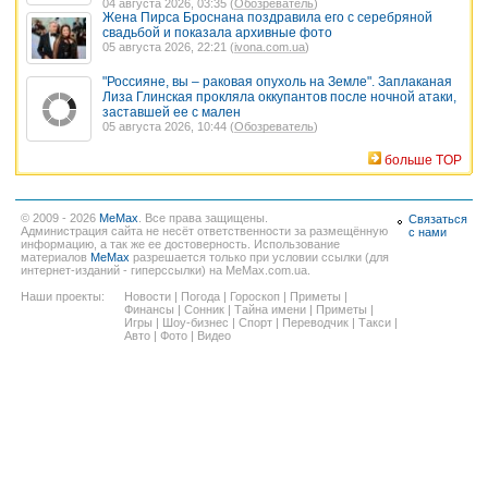
04 августа 2026, 03:35 (
Обозреватель
)
Жена Пирса Броснана поздравила его с серебряной
свадьбой и показала архивные фото
05 августа 2026, 22:21 (
ivona.com.ua
)
"Россияне, вы – раковая опухоль на Земле". Заплаканая
Лиза Глинская прокляла оккупантов после ночной атаки,
заставшей ее с мален
05 августа 2026, 10:44 (
Обозреватель
)
больше TOP
© 2009 - 2026
MeMax
. Все права защищены.
Связаться
Администрация сайта не несёт ответственности за размещённую
с нами
информацию, а так же ее достоверность. Использование
материалов
MeMax
разрешается только при условии ссылки (для
интернет-изданий - гиперссылки) на MeMax.com.ua.
Наши проекты:
Новости
|
Погода
|
Гороскоп
|
Приметы
|
Финансы
|
Сонник
|
Тайна имени
|
Приметы
|
Игры
|
Шоу-бизнес
|
Спорт
|
Переводчик
|
Такси
|
Авто
|
Фото
|
Видео