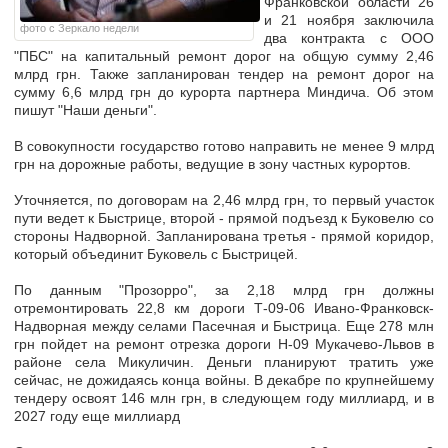
Франковской области 26
и 21 ноября заключила
фото с Зеркало недели
два контракта с ООО
"ПБС" на капитальный ремонт дорог на общую сумму 2,46
млрд грн. Также запланирован тендер на ремонт дорог на
сумму 6,6 млрд грн до курорта партнера Миндича. Об этом
пишут "Наши деньги".
В совокупности государство готово направить не менее 9 млрд
грн на дорожные работы, ведущие в зону частных курортов.
Уточняется, по договорам на 2,46 млрд грн, то первый участок
пути ведет к Быстрице, второй - прямой подъезд к Буковелю со
стороны Надворной. Запланирована третья - прямой коридор,
который объединит Буковель с Быстрицей.
По данным "Прозорро", за 2,18 млрд грн должны
отремонтировать 22,8 км дороги Т-09-06 Ивано-Франковск-
Надворная между селами Пасечная и Быстрица. Еще 278 млн
грн пойдет на ремонт отрезка дороги Н-09 Мукачево-Львов в
районе села Микуличин. Деньги планируют тратить уже
сейчас, не дожидаясь конца войны. В декабре по крупнейшему
тендеру освоят 146 млн грн, в следующем году миллиард, и в
2027 году еще миллиард