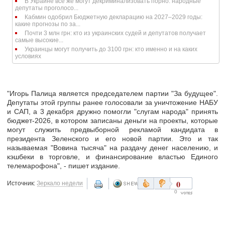
В Украине всё же могут декриминализовать порно: народные
депутаты проголосо...
Кабмин одобрил Бюджетную декларацию на 2027–2029 годы:
какие прогнозы по за...
Почти 3 млн грн: кто из украинских судей и депутатов получает
самые высокие...
Украинцы могут получить до 3100 грн: кто именно и на каких
условиях
"Игорь Палица является председателем партии "За будущее".
Депутаты этой группы ранее голосовали за уничтожение НАБУ
и САП, а 3 декабря дружно помогли "слугам народа" принять
бюджет-2026, в котором записаны деньги на проекты, которые
могут служить предвыборной рекламой кандидата в
президента Зеленского и его новой партии. Это и так
называемая "Вовина тысяча" на раздачу денег населению, и
кэшбеки в торговле, и финансирование властью Единого
телемарофона", - пишет издание.
0
Источник:
Зеркало недели
0