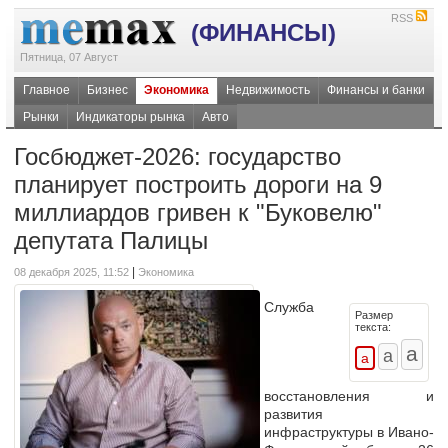
RSS
(ФИНАНСЫ)
Пятница, 07 Август
Главное
Бизнес
Экономика
Недвижимость
Финансы и банки
Рынки
Индикаторы рынка
Авто
Госбюджет-2026: государство
планирует построить дороги на 9
миллиардов гривен к "Буковелю"
депутата Палицы
|
08 декабря 2025, 11:52
Экономика
Служба
Размер
текста:
восстановления и
развития
инфраструктуры в Ивано-