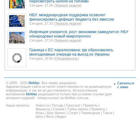
пересмотреть налоги на топливо
Сегодня, 17:16 (
Зеркало недели
)
НБУ: международная поддержка позволит
финансировать дефицит бюджета без эмиссии
Сегодня, 17:15 (
Зеркало недели
)
Инфляция ускорится, рост экономики замедлится: НБУ
обнародовал новый макропрогноз
Сегодня, 17:14 (
Зеркало недели
)
Граница с ЕС парализована: где образовались
многодневные очереди на выезд из Украины
Сегодня, 16:50 (
Обозреватель
)
© 2009 - 2026
MeMax
. Все права защищены.
Связаться
Администрация сайта не несёт ответственности за размещённую
с нами
информацию, а так же ее достоверность. Использование
материалов
MeMax
разрешается только при условии ссылки (для
интернет-изданий - гиперссылки) на MeMax.com.ua.
Наши проекты:
Новости
|
Погода
|
Гороскоп
|
Приметы
|
Финансы
|
Сонник
|
Тайна имени
|
Приметы
|
Игры
|
Шоу-бизнес
|
Спорт
|
Переводчик
|
Такси
|
Авто
|
Фото
|
Видео