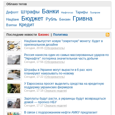
Облако тегов
Банки
Штрафы
Дефолт
Тарифы
Нафтогаз
Газпром
Бюджет
Гривна
Рубль
Нацбанк
Бензин
Кредит
Взятки
Последние новости
Бизнес
|
Политика
Нацбанк выпустит новую "секретную" монету: будет в
оригинальном дизайне
Сегодня, 20:05 (
Обозреватель
)
Россия нанесла один из самых массированных ударов по
"Укрнафте": потеряна значительная часть добычи
Сегодня, 17:56 (
Обозреватель
)
Штрафы в Украине могут вырасти в 6 раз: кого
планируют наказывать по-новому
Сегодня, 17:22 (
Обозреватель
)
У Евросоюза просят выделить средства на кредитную
поддержку украинских фермеров
Сегодня, 17:18 (
Зеркало недели
)
Зарплаты будут расти, а украинцы будут возвращаться
домой — прогноз НБУ
Сегодня, 17:17 (
Зеркало недели
)
В связи с подорожанием нефти АМКУ предлагает