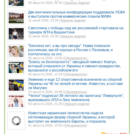
05 августа 2026, 00:40 (
Зеркало недели
)
Две континентальные конфедерации поддержали УЕФА
и выступили против коммерческих планов ФИФА
31 июля 2026, 13:04 (
Зеркало недели
)
Свитолина с победы над экс-россиянкой стартовала на
турнире WTA в Вашингтоне
31 июля 2026, 10:30 (
Зеркало недели
)
"Бензина нет, а вы про звезды". Навка показала
россиянам, как ей хорошо в России с Песковым, и
поплатилась за это
02 августа 2026, 13:55 (
Обозреватель
)
"Боюсь за безопасность": звездный гимнаст Ковтун,
который отказался от Украины и сменил гражданство,
высказался о российском вто
05 августа 2026, 12:24 (
Обозреватель
)
Левченко и еще 12 спортсменов исключили из сборной
Украины на ЧЕ по легкой атлетике. Известно, в составе
ли Магучих
03 августа 2026, 10:58 (
Обозреватель
)
"Челси" подписал 36-летнего экс-капитана "Ливерпуля",
выигравшего АПЛ и Лигу чемпионов
03 августа 2026, 21:29 (
Зеркало недели
)
Известная украинская легкоатлетка надела
обтягивающую форму сборной Украины, в которой
выступит на чемпионате Европы, и поразила
01 августа 2026, 13:20 (
Обозреватель
)