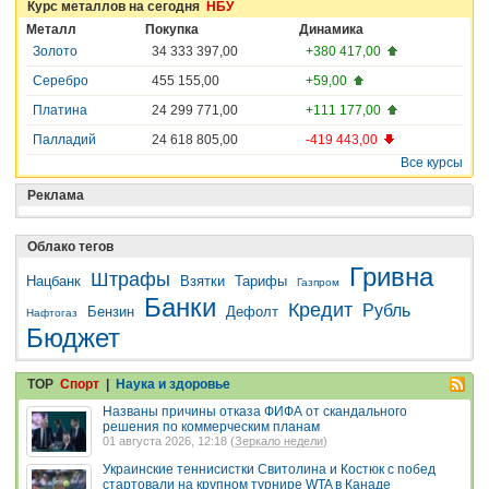
Курс металлов на сегодня
НБУ
Металл
Покупка
Динамика
Золото
34 333 397,00
+380 417,00
Серебро
455 155,00
+59,00
Платина
24 299 771,00
+111 177,00
Палладий
24 618 805,00
-419 443,00
Все курсы
Реклама
Облако тегов
Гривна
Штрафы
Нацбанк
Взятки
Тарифы
Газпром
Банки
Кредит
Рубль
Бензин
Дефолт
Нафтогаз
Бюджет
TOP
Спорт
|
Наука и здоровье
Названы причины отказа ФИФА от скандального
решения по коммерческим планам
01 августа 2026, 12:18 (
Зеркало недели
)
Украинские теннисистки Свитолина и Костюк с побед
стартовали на крупном турнире WTA в Канаде