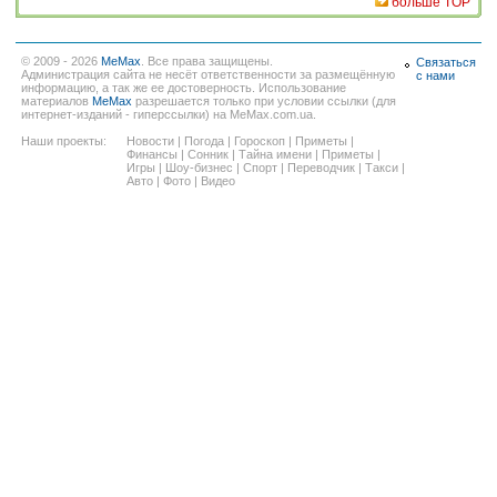
больше TOP
© 2009 - 2026
MeMax
. Все права защищены.
Связаться
Администрация сайта не несёт ответственности за размещённую
с нами
информацию, а так же ее достоверность. Использование
материалов
MeMax
разрешается только при условии ссылки (для
интернет-изданий - гиперссылки) на MeMax.com.ua.
Наши проекты:
Новости
|
Погода
|
Гороскоп
|
Приметы
|
Финансы
|
Сонник
|
Тайна имени
|
Приметы
|
Игры
|
Шоу-бизнес
|
Спорт
|
Переводчик
|
Такси
|
Авто
|
Фото
|
Видео