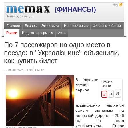
RSS
(ФИНАНСЫ)
Пятница, 07 Август
Главное
Бизнес
Экономика
Недвижимость
Финансы и банки
Рынки
Индикаторы рынка
Авто
По 7 пассажиров на одно место в
поезде: в "Укрзалізнице" объяснили,
как купить билет
|
10 июня 2026, 11:43
Рынки
В Украине
Размер
летний
текста:
период
традиционно является
самым активным на
железной дороге – 2026
год не стал
исключением. Спрос