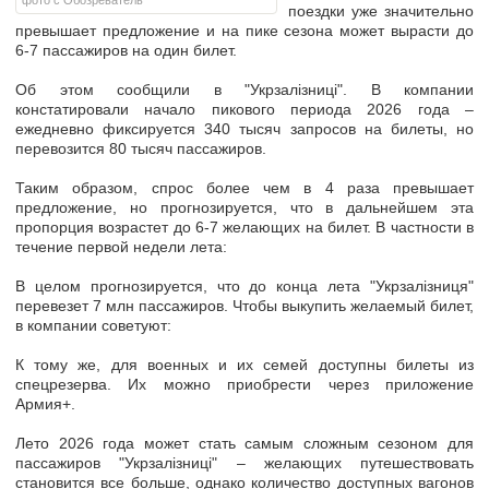
фото с Обозреватель
поездки уже значительно
превышает предложение и на пике сезона может вырасти до
6-7 пассажиров на один билет.
Об этом сообщили в "Укрзалізниці". В компании
констатировали начало пикового периода 2026 года –
ежедневно фиксируется 340 тысяч запросов на билеты, но
перевозится 80 тысяч пассажиров
.
Таким образом, спрос более чем в 4 раза превышает
предложение, но прогнозируется, что в дальнейшем эта
пропорция возрастет до 6-7 желающих на билет
. В частности в
течение первой недели лета:
В целом прогнозируется, что
до конца лета "Укрзалізниця"
перевезет 7 млн пассажиров
. Чтобы выкупить желаемый билет,
в компании советуют:
К тому же, для военных и их семей доступны
билеты из
спецрезерва
. Их можно приобрести через приложение
Армия+.
Лето 2026 года может стать самым сложным сезоном для
пассажиров "Укрзалізниці" –
желающих путешествовать
становится все больше, однако количество доступных вагонов