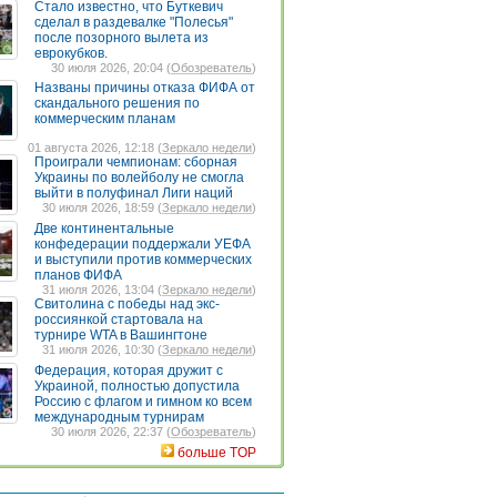
Стало известно, что Буткевич
сделал в раздевалке "Полесья"
после позорного вылета из
еврокубков.
30 июля 2026, 20:04 (
Обозреватель
)
Названы причины отказа ФИФА от
скандального решения по
коммерческим планам
01 августа 2026, 12:18 (
Зеркало недели
)
Проиграли чемпионам: сборная
Украины по волейболу не смогла
выйти в полуфинал Лиги наций
30 июля 2026, 18:59 (
Зеркало недели
)
Две континентальные
конфедерации поддержали УЕФА
и выступили против коммерческих
планов ФИФА
31 июля 2026, 13:04 (
Зеркало недели
)
Свитолина с победы над экс-
россиянкой стартовала на
турнире WTA в Вашингтоне
31 июля 2026, 10:30 (
Зеркало недели
)
Федерация, которая дружит с
Украиной, полностью допустила
Россию с флагом и гимном ко всем
международным турнирам
30 июля 2026, 22:37 (
Обозреватель
)
больше TOP