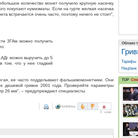
ебольшое количество монет получило крупную насечку
рого покупают нумизматы. Если на гурте мелкая насечка
ета встречается очень часто, поэтому ничего не стоит",
сти 3ГАм можно получить
Облако т
по:
Грив
 1АДг можно выручить до 5
Тарифы
в том, что у нее гладкий
Нацбанк
рогая, ее часто подделывают фальшивомонетчики. Они
TOP
Спо
ее дешевой гривне 2001 года. Проверяйте параметры
етр 26 мм", – предупреждают специалисты.
0
0