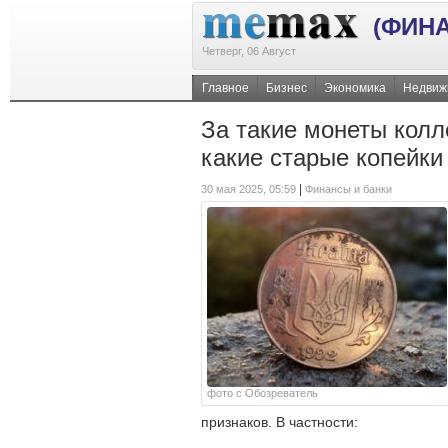
(ФИН
Четверг, 06 Август
Главное
Бизнес
Экономика
Недвиж
За такие монеты колл
какие старые копейки
|
30 мая 2025, 05:59
Финансы и банки
фото с Обозреватель
признаков. В частности: