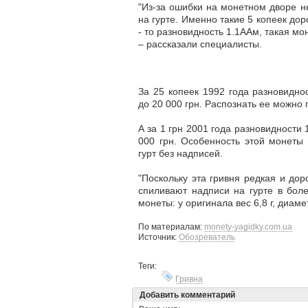
"Из-за ошибки на монетном дворе н
на гурте. Именно такие 5 копеек до
- то разновидность 1.1ААм, такая мон
– рассказали специалисты.
За 25 копеек 1992 года разновидно
до 20 000 грн. Распознать ее можно 
А за 1 грн 2001 года разновидности
000 грн. Особенность этой монеты 
гурт без надписей.
"Поскольку эта гривня редкая и до
спиливают надписи на гурте в бол
монеты: у оригинала вес 6,8 г, диам
По материалам:
monety-yagidky.com.ua
Источник:
Обозреватель
Теги:
Гривна
Добавить комментарий