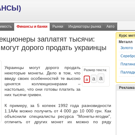
АНСЫ)
имость
Финансы и банки
Рынки
Индикаторы рынка
Авто
Курс ме
екционеры заплатят тысячи:
Металл
 могут дорого продать украинцы
Золото
Серебр
Платин
Украинцы могут дорого продать
Размер текста:
Паллад
некоторые монеты. Дело в том, что
ввиду своих особенностей те высоко
ценятся коллекционерами –
Реклама
настолько, что они готовы платить за
них тысячи гривен.
К примеру, за 5 копеек 1992 года разновидности
1.1ААк можно получить от 4 000 до 10 000 грн. Как
объяснили специалисты ресурса "Монеты-ягодки",
отличить от других монет их можно по ряду