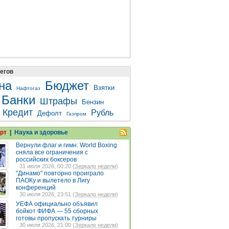
егов
на
Бюджет
Взятки
Нафтогаз
Банки
Штрафы
Бензин
Кредит
Рубль
Дефолт
Газпром
рт
|
Наука и здоровье
Вернули флаг и гимн: World Boxing
сняла все ограничения с
российских боксеров
31 июля 2026, 00:20 (
Зеркало недели
)
"Динамо" повторно проиграло
ПАОКу и вылетело в Лигу
конференций
30 июля 2026, 23:51 (
Зеркало недели
)
УЕФА официально объявил
бойкот ФИФА — 55 сборных
готовы пропускать турниры
30 июля 2026, 21:00 (
Зеркало недели
)