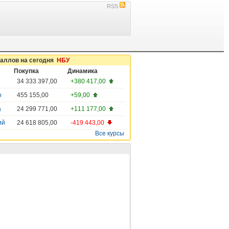
RSS
таллов на сегодня
НБУ
Покупка
Динамика
34 333 397,00
+380 417,00
о
455 155,00
+59,00
а
24 299 771,00
+111 177,00
ий
24 618 805,00
-419 443,00
Все курсы